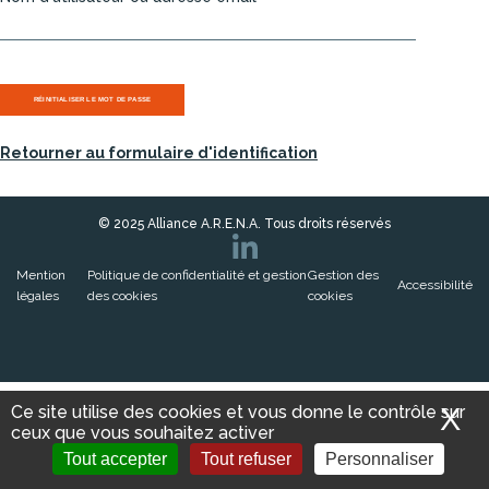
Retourner au formulaire d'identification
© 2025 Alliance A.R.E.N.A. Tous droits réservés
Mention
Politique de confidentialité et gestion
Gestion des
Accessibilité
légales
des cookies
cookies
Ce site utilise des cookies et vous donne le contrôle sur
X
M
ceux que vous souhaitez activer
ACCÉDER À
Tout accepter
Tout refuser
ACCÉDER AU
Personnaliser
L'INTRANET
E-CATALOGUE