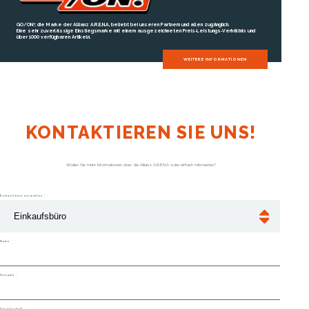
GO/ON!: die Marke der Allianz A.R.E.N.A, beliebt bei unseren Partnern und allen zugänglich.
Eine sehr zuverlässige Einstiegsmarke mit einem ausgezeichneten Preis‑Leistungs‑Verhältnis und
über 1000 verfügbaren Artikeln.
WEITERE INFORMATIONEN
KONTAKTIEREN SIE UNS!
Wollen Sie mehr Informationen über die Allianz A.R.E.N.A oder einfach mitmachen?
Einkaufsbüro auswählen
*
Name
*
Vorname
*