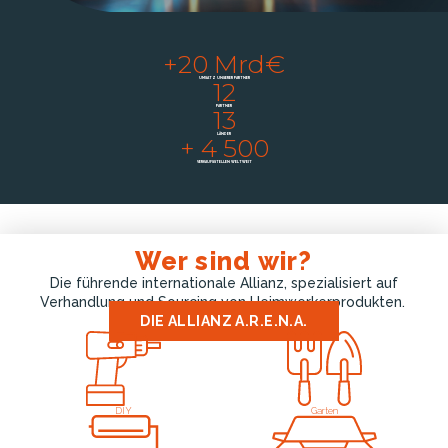
+20 Mrd€
UMSATZ UNSERER PARTNER
12
PARTNER
13
LÄNDER
+ 4 500
VERKAUFSSTELLEN WELTWEIT
Wer sind wir?
Die führende internationale Allianz, spezialisiert auf
Verhandlung und Sourcing von Heimwerkerprodukten.
DIE ALLIANZ A.R.E.N.A.
DIY
Garten