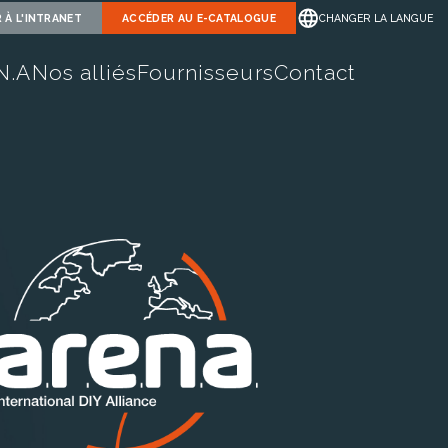
 À L'INTRANET
ACCÉDER AU
E-CATALOGUE
CHANGER LA LANGUE
.N.A
Nos alliés
Fournisseurs
Contact