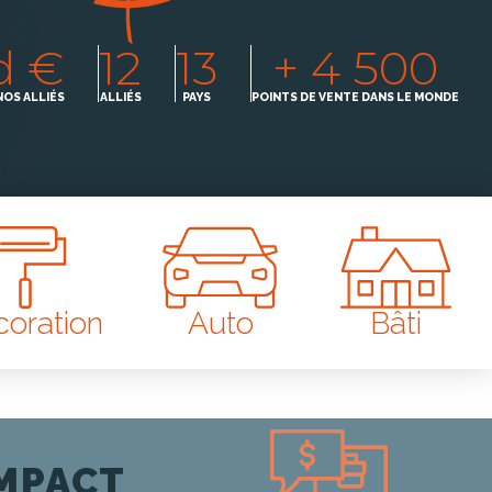
d €
12
13
+ 4 500
NOS ALLIÉS
ALLIÉS
PAYS
POINTS DE VENTE DANS LE MONDE
oration
Auto
Bâti
IMPACT