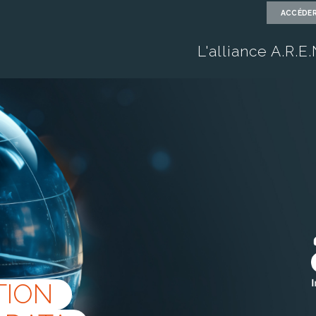
ACCÉDER
L'alliance A.R.E
TION