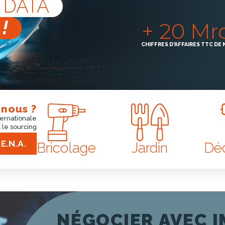
 DATA
!
+ 20 Mr
CHIFFRES D'AFFAIRES TTC DE 
nous ?
ternationale
 le sourcing
de la maison
E.N.A.
Bricolage
Jardin
Déc
NÉGOCIER AVEC 