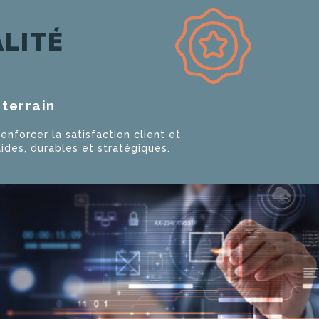
ALITÉ
terrain
renforcer la satisfaction client et
lides, durables et stratégiques.