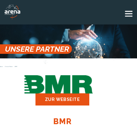
Panneau de gestion des cookies
UNSERE PARTNER
Arena
Unsere Partner
BMR
ZUR WEBSEITE
BMR