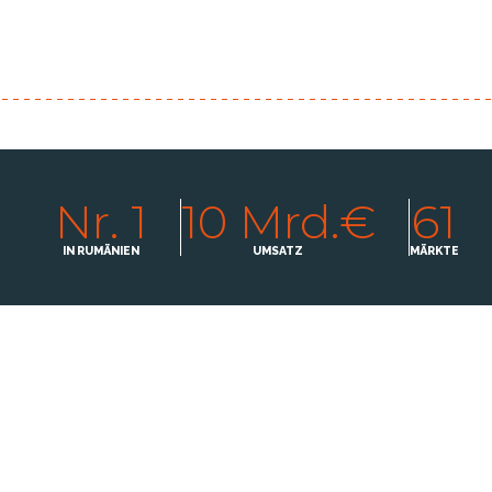
Nr. 1
10 Mrd.€
61
IN RUMÄNIEN
UMSATZ
MÄRKTE