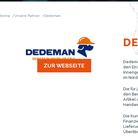
Arena
Unsere Partner
Dedeman
D
Dedeman
ZUR WEBSEITE
den Ein
Innenge
im Nord
Die für
den Ber
Artikel
Handwe
Die Kun
Finanzi
Lieferu
Überbli