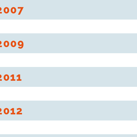
2007
 bietet mehr als 40.000 Artikel an.
2009
100 renommierte amerikanischer Wettbewerb, hat der neuen, von Bran
hnung, den „Best of Award“, verliehen.
2011
Märkten ist Dedeman im August umsatzbezogen der wichtigste, rumänisc
2012
l wird Dedeman durch die Eröffnung des 28. Marktes Leader des Heimwe