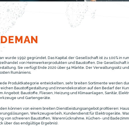
EDEMAN
 wurde 1992 gegründet. Das Kapital der Gesellschaft ist zu 100% in rumä
zelhandel von Heimwerkerprodukten und Baustoffen. Die Gesellschaft is
staltung. Sie verfügt Ende 2020 über 54 Märkte. Der Verwaltungssitz und
osten Rumäniens.
 jede Produktkategorie entwickelten, sehr breiten Sortimente werden dur
eichen Baustoffgestaltung und Innendekoration auf den Bedarf der Ku
 im Angebot: Baustoffe, Fliesen, Heizung und Klimaanlagen, Sanitär, Elekt
rkzeuge und Gartengeräte.
den können von einem breiten Dienstleistungsangebot profitieren: Hausz
erungslösungen, Werkzeugverleih, Kundendienst für Elektrogeräte, Wa
ng von schweren Baustoffen, Warenrücknahme, Küchen- und Badezimmerg
ck über das endgültige Ergebnis).