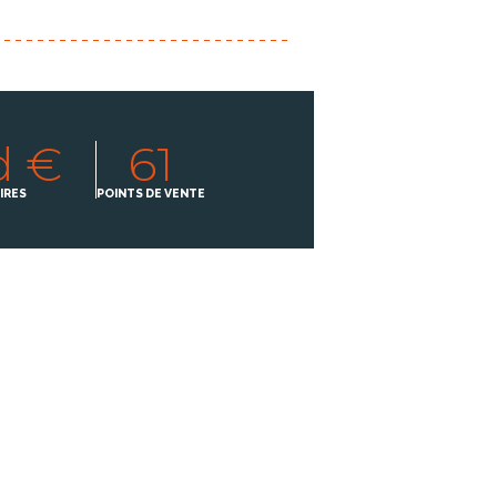
d €
61
IRES
POINTS DE VENTE