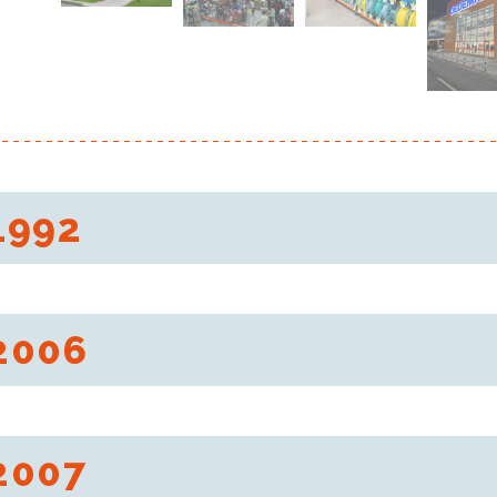
1992
été Dedeman est créée.
2006
été atteint les 1000 employés.
2007