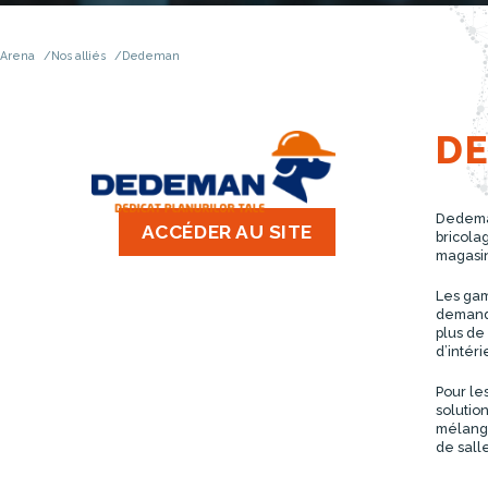
Arena
Nos alliés
Dedeman
D
Dedeman
ACCÉDER AU SITE
bricola
magasin
Les gam
demande
plus de
d’intér
Pour le
solutio
mélange
de sall