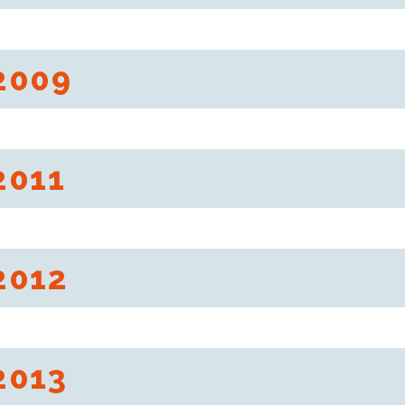
 propose plus de 40 000 produits.
2009
00, le prestigieux concours américain, a attribué « Best of Awards », sa p
pée par Brandient.
2011
 magasins en août, Dedeman devient le principal distributeur roumain en 
2012
Dedeman devient le leader du marché du bricolage en nombre de points 
2013