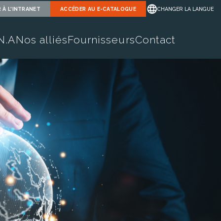
 À L'INTRANET
ACCÉDER AU
E-CATALOGUE
CHANGER LA LANGUE
.N.A
Nos alliés
Fournisseurs
Contact