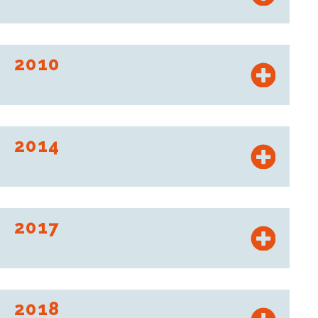
Stationmarché wird Roady.
2010
Start der Vertriebsschiene Brico Cash, die Depot-Schiene
„Les Mousquetaires“
2014
Intermarché eröffnet den 200. Markt in Polen.
2017
Roady unterzeichnet eine Partnerschaft mit Profil Plus.
2018