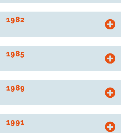
Les Mousquetaires erfinden den Preis pro Liter und pro Kilo.
1982
Gründung der Vertriebsschiene Stationmarché, Kfz-
Standorte, die Werkstätten und Zubehör-Shop miteinander
verbinden. 2004 firmiert sie unter dem Namen Roady.
1985
Intermarché lanciert mit dem ‚Argus des Einzelhandels‘ den
ersten Preisvergleich seiner Art.
1989
Mit der Initiative ‚Le Relais des Mousquetaires‘ wollen Les
Mousquetaires der ländlichen Entvölkerung
entgegenwirken, die regionale Dynamik fördern und die
1991
Zukunft des lokalen Handels sichern.