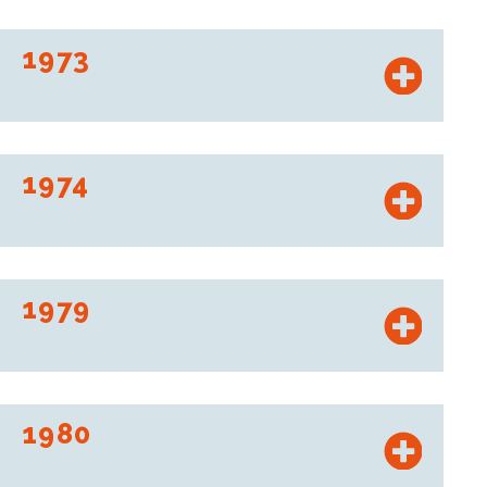
Gründung der Vertriebsschiene „Ex-Offices de distribution“
1973
“Ex-Offices de distribution” wird Intermarché
1974
Les Mousquetaires bauen ihr erstes Werk zur Herstellung
von Lebensmitteln.
1979
Der erste Bricomarché-Markt wird eröffnet.
1980