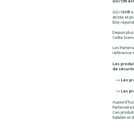
GO/ON est 
GO/ON!® est
stricte et p
Elle répond
Depuis plus
Cette licenc
Les Partena
référence r
Les produi
de sécurit
=>
Les pr
=>
Les pr
Aujourd’hui
Partenaires
Ces produits
fiabilité e