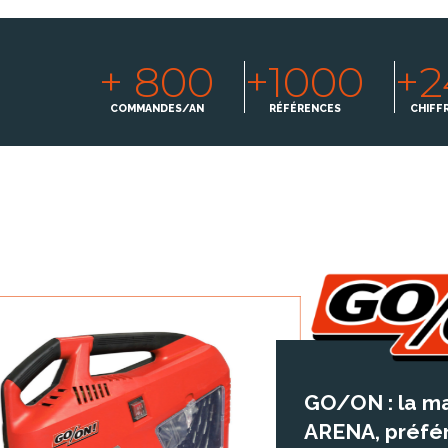
+ 800
+1000
+
COMMANDES/AN
RÉFÉRENCES
CHIFFR
GO/ON : la ma
ARENA, préfér