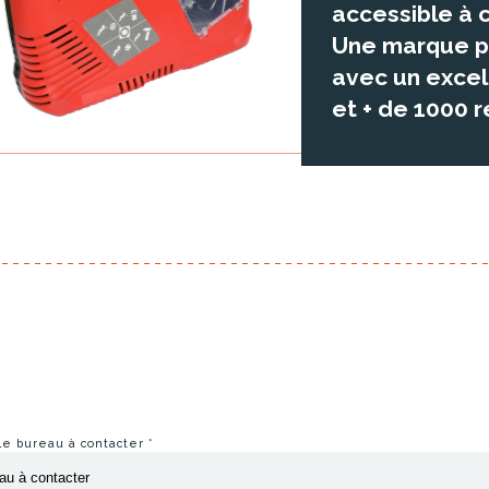
accessible à 
Une marque pr
avec un excell
et + de 1000 
 le bureau à contacter
*