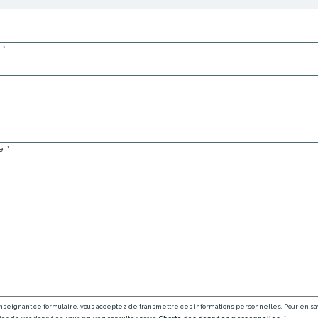
m
*
*
ge
*
nseignant ce formulaire, vous acceptez de transmettre ces informations personnelles. Pour en savo