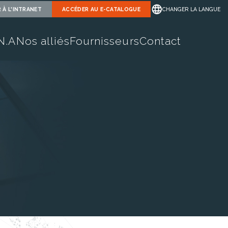
 À L'INTRANET
ACCÉDER AU
E-CATALOGUE
CHANGER LA LANGUE
.N.A
Nos alliés
Fournisseurs
Contact