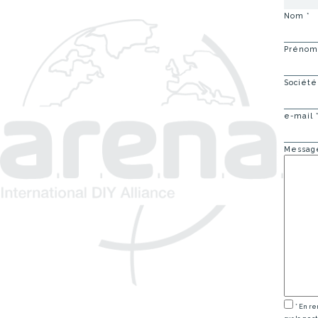
Nom
*
Préno
Société
e-mail
Messa
* En re