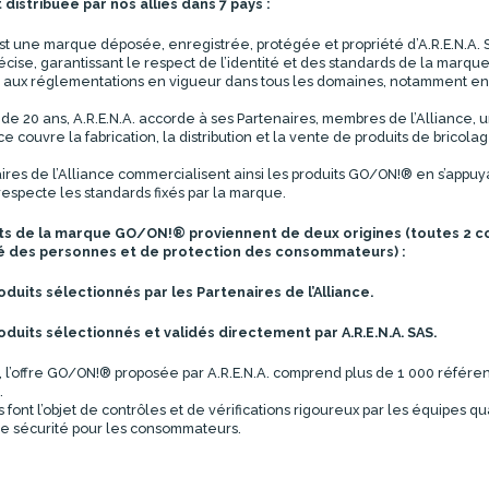
distribuée par nos alliés dans 7 pays :
 une marque déposée, enregistrée, protégée et propriété d’A.R.E.N.A. S
récise, garantissant le respect de l’identité et des standards de la marque
 aux réglementations en vigueur dans tous les domaines, notamment en 
 de 20 ans, A.R.E.N.A. accorde à ses Partenaires, membres de l’Alliance, 
e couvre la fabrication, la distribution et la vente de produits de bricolage
ires de l’Alliance commercialisent ainsi les produits GO/ON!® en s’appu
especte les standards fixés par la marque.
ts de la marque GO/ON!® proviennent de deux origines (toutes 2 c
é des personnes et de protection des consommateurs) :
oduits sélectionnés par les Partenaires de l’Alliance.
oduits sélectionnés et validés directement par A.R.E.N.A. SAS.
, l’offre GO/ON!® proposée par A.R.E.N.A. comprend plus de 1 000 référen
.
 font l’objet de contrôles et de vérifications rigoureux par les équipes qua
t de sécurité pour les consommateurs.