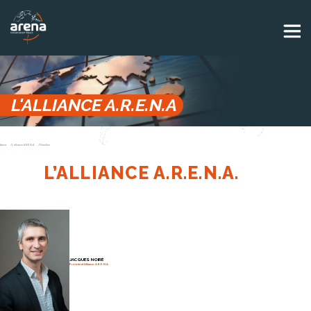
Panneau de gestion des cookies
L'ALLIANCE A.R.E.N.A
Arena
L'alliance A.R.E.N.A
Direction
L’ALLIANCE A.R.E.N.A.
JACQUES NOIRÉ
Président Alliance A.R.E.N.A