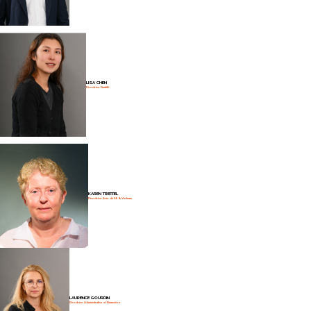
LISA CHEN
Directrice Qualité
KAREN TREFFEL
Directrice Asie du SE & Vietnam
LAURENCE GOURDIN
Directrice Administrative et Financière