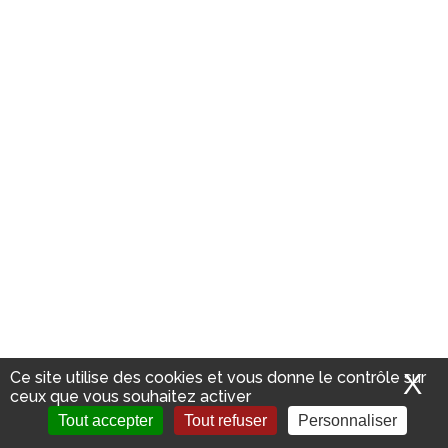
Ce site utilise des cookies et vous donne le contrôle sur
X
M
ceux que vous souhaitez activer
ACCÉDER À
Tout accepter
Tout refuser
ACCÉDER AU
Personnaliser
L'INTRANET
E-CATALOGUE